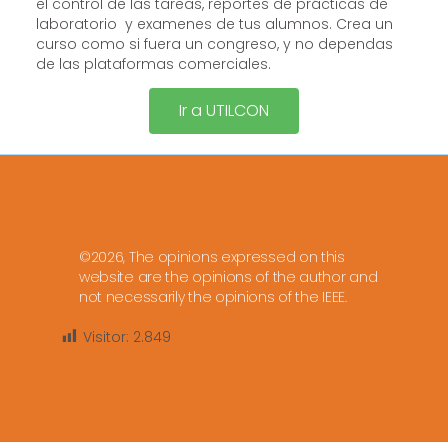
el control de las tareas, reportes de prácticas de
laboratorio y examenes de tus alumnos. Crea un
curso como si fuera un congreso, y no dependas
de las plataformas comerciales.
Ir a UTILCON
©2026, The opinions expressed on this
website are the opinions of the author and
not necessarily the opinions of the IEEE.
Visitor:
2.849